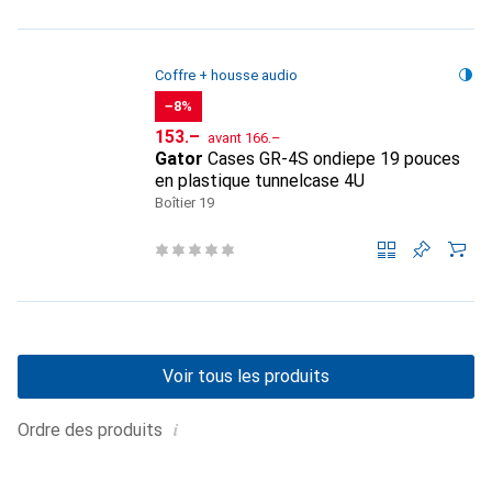
Coffre + housse audio
−8%
CHF
CHF
153.–
avant
166.–
Gator
Cases GR-4S ondiepe 19 pouces
en plastique tunnelcase 4U
Boîtier 19
Voir tous les produits
i
Ordre des produits