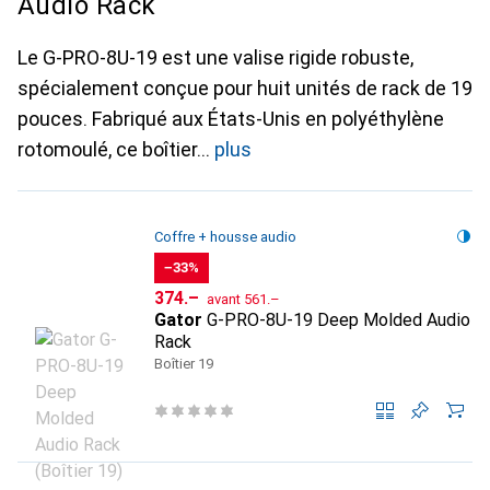
Audio Rack
Le G-PRO-8U-19 est une valise rigide robuste,
spécialement conçue pour huit unités de rack de 19
pouces. Fabriqué aux États-Unis en polyéthylène
rotomoulé, ce boîtier
plus
Coffre + housse audio
−33%
CHF
CHF
374.–
avant
561.–
Gator
G-PRO-8U-19 Deep Molded Audio
Rack
Boîtier 19