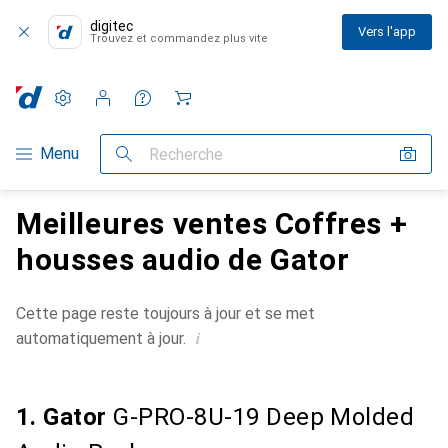
digitec
Vers l'app
Trouvez et commandez plus vite
Paramètres
Compte client
Listes de comparaison
Listes d'envies
Panier
Navigation par catégorie
Menu
Recherche
Meilleures ventes Coffres +
housses audio de Gator
Cette page reste toujours à jour et se met
i
automatiquement à jour.
1. Gator
G-PRO-8U-19 Deep Molded