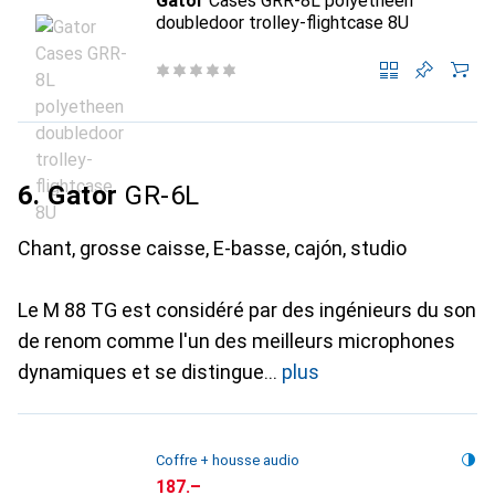
Gator
Cases GRR-8L polyetheen
doubledoor trolley-flightcase 8U
6. Gator
GR-6L
Chant, grosse caisse, E-basse, cajón, studio
Le M 88 TG est considéré par des ingénieurs du son
de renom comme l'un des meilleurs microphones
dynamiques et se distingue
plus
Coffre + housse audio
CHF
187.–