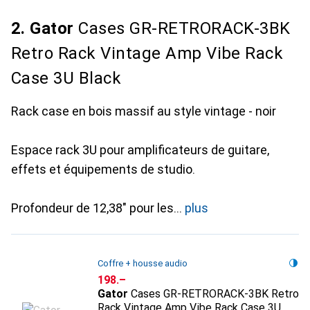
2. Gator
Cases GR-RETRORACK-3BK
Retro Rack Vintage Amp Vibe Rack
Case 3U Black
Rack case en bois massif au style vintage - noir
Espace rack 3U pour amplificateurs de guitare,
effets et équipements de studio.
Profondeur de 12,38" pour les
plus
Coffre + housse audio
CHF
198.–
Gator
Cases GR-RETRORACK-3BK Retro
Rack Vintage Amp Vibe Rack Case 3U