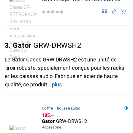
Black
3. Gator
GRW-DRWSH2
Le Gator Cases GRW-DRWSH2 est une unité de
tiroir robuste, spécialement conçue pour les racks
et les caisses audio. Fabriqué en acier de haute
qualité, ce produit
plus
Coffre + housse audio
CHF
185.–
Gator
GRW-DRWSH2
Accessoire