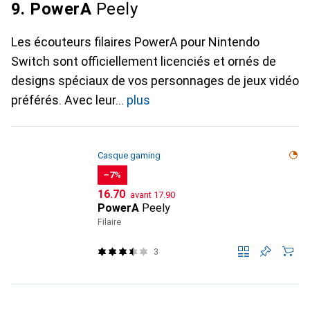
9. PowerA
Peely
Les écouteurs filaires PowerA pour Nintendo
Switch sont officiellement licenciés et ornés de
designs spéciaux de vos personnages de jeux vidéo
préférés. Avec leur
plus
Casque gaming
−7%
CHF
CHF
16.70
avant
17.90
PowerA
Peely
Filaire
3