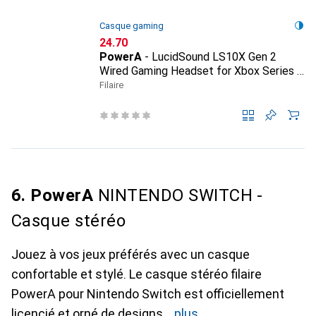
Casque gaming
CHF
24.70
PowerA
- LucidSound LS10X Gen 2
Wired Gaming Headset for Xbox Series X
- S - Mariner Blue
Filaire
6. PowerA
NINTENDO SWITCH -
Casque stéréo
Jouez à vos jeux préférés avec un casque
confortable et stylé. Le casque stéréo filaire
PowerA pour Nintendo Switch est officiellement
licencié et orné de designs
plus