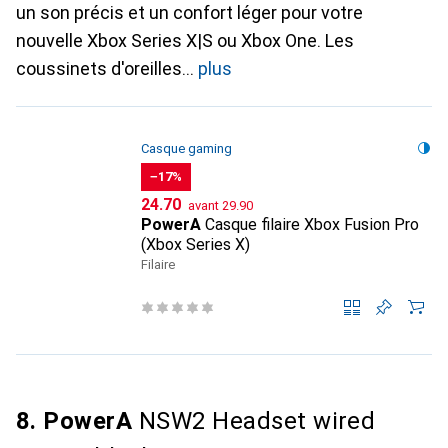
un son précis et un confort léger pour votre
nouvelle Xbox Series X|S ou Xbox One. Les
coussinets d'oreilles
plus
Casque gaming
−17%
CHF
CHF
24.70
avant
29.90
PowerA
Casque filaire Xbox Fusion Pro
(Xbox Series X)
Filaire
8. PowerA
NSW2 Headset wired