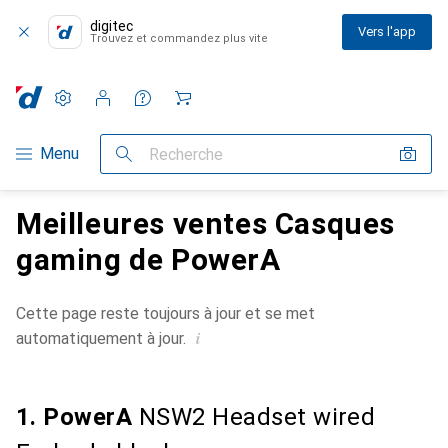
digitec
Vers l'app
Trouvez et commandez plus vite
Paramètres
Compte client
Listes de comparaison
Listes d'envies
Panier
Navigation par catégorie
Menu
Recherche
Meilleures ventes Casques
gaming de PowerA
Cette page reste toujours à jour et se met
i
automatiquement à jour.
1. PowerA
NSW2 Headset wired