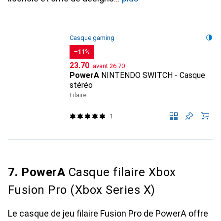
Casque gaming
−11%
CHF
CHF
23.70
avant
26.70
PowerA
NINTENDO SWITCH - Casque
stéréo
Filaire
1
7. PowerA
Casque filaire Xbox
Fusion Pro (Xbox Series X)
Le casque de jeu filaire Fusion Pro de PowerA offre