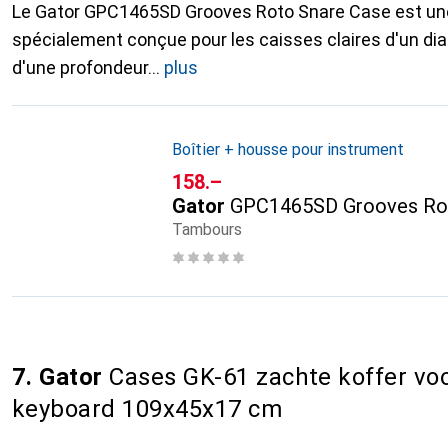
Le Gator GPC1465SD Grooves Roto Snare Case est un
spécialement conçue pour les caisses claires d'un di
d'une profondeur
plus
Boîtier + housse pour instrument
CHF
158.–
Gator
GPC1465SD Grooves Rot
Tambours
7. Gator
Cases GK-61 zachte koffer vo
keyboard 109x45x17 cm