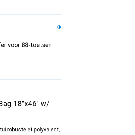
fer voor 88-toetsen
ag 18"x46" w/
ui robuste et polyvalent,