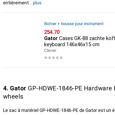
entièrement
plus
Boîtier + housse pour instrument
CHF
254.70
Gator
Cases GK-88 zachte kof
keyboard 146x46x15 cm
Clavier
4. Gator
GP-HDWE-1846-PE Hardware B
wheels
Le sac à matériel GP-HDWE-1846-PE de Gator est un ét