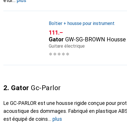
étui
plus
Boîtier + housse pour instrument
CHF
111.–
Gator
GW-SG-BROWN Housse p
Guitare électrique
2. Gator
Gc-Parlor
Le GC-PARLOR est une housse rigide conçue pour proté
acoustique des dommages. Fabriqué en plastique ABS r
est équipé de coins
plus