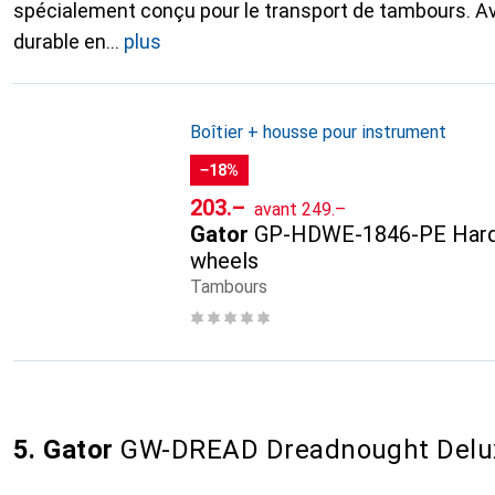
spécialement conçu pour le transport de tambours. A
durable en
plus
Boîtier + housse pour instrument
−18%
CHF
CHF
203.–
avant
249.–
Gator
GP-HDWE-1846-PE Hardw
wheels
Tambours
5. Gator
GW-DREAD Dreadnought Delu