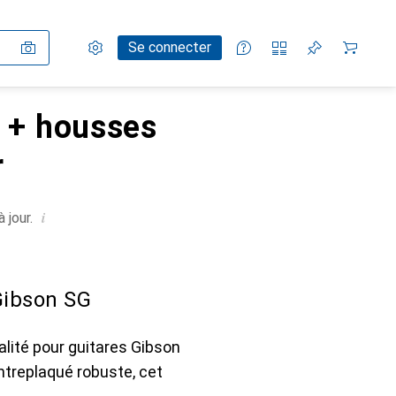
Paramètres
Compte client
Listes de comparaison
Listes d'envies
Panier
Se connecter
s + housses
r
i
 jour.
ibson SG
lité pour guitares Gibson
ontreplaqué robuste, cet