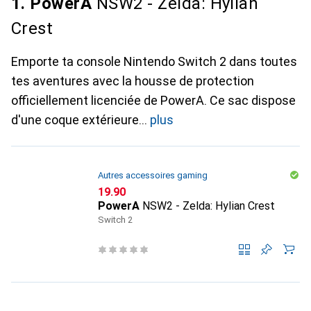
1. PowerA
NSW2 - Zelda: Hylian
Crest
Emporte ta console Nintendo Switch 2 dans toutes
tes aventures avec la housse de protection
officiellement licenciée de PowerA. Ce sac dispose
d'une coque extérieure
plus
Autres accessoires gaming
CHF
19.90
PowerA
NSW2 - Zelda: Hylian Crest
Switch 2