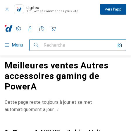
digitec
Vers l'app
Trouvez et commandez plus vite
Paramètres
Compte client
Listes de comparaison
Listes d'envies
Panier
Navigation par catégorie
Menu
Recherche
Meilleures ventes Autres
accessoires gaming de
PowerA
Cette page reste toujours à jour et se met
i
automatiquement à jour.