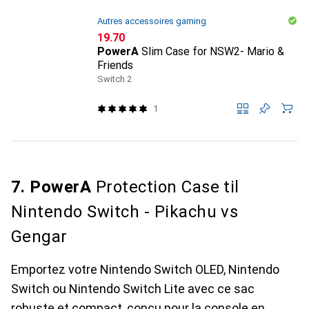
Autres accessoires gaming
CHF
19.70
PowerA
Slim Case for NSW2- Mario &
Friends
Switch 2
1
7. PowerA
Protection Case til
Nintendo Switch - Pikachu vs
Gengar
Emportez votre Nintendo Switch OLED, Nintendo
Switch ou Nintendo Switch Lite avec ce sac
robuste et compact, conçu pour la console en