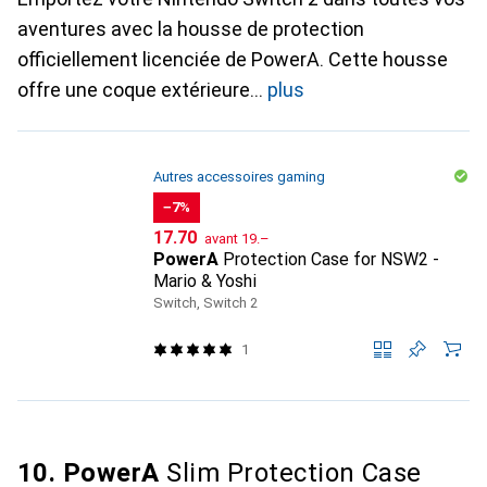
aventures avec la housse de protection
officiellement licenciée de PowerA. Cette housse
offre une coque extérieure
plus
Autres accessoires gaming
−7%
CHF
CHF
17.70
avant
19.–
PowerA
Protection Case for NSW2 -
Mario & Yoshi
Switch, Switch 2
1
10. PowerA
Slim Protection Case