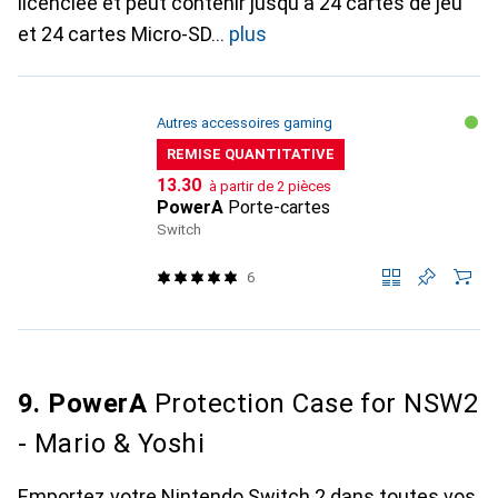
licenciée et peut contenir jusqu'à 24 cartes de jeu
et 24 cartes Micro-SD
plus
Autres accessoires gaming
REMISE QUANTITATIVE
CHF
13.30
à partir de 2 pièces
PowerA
Porte-cartes
Switch
6
9. PowerA
Protection Case for NSW2
- Mario & Yoshi
Emportez votre Nintendo Switch 2 dans toutes vos