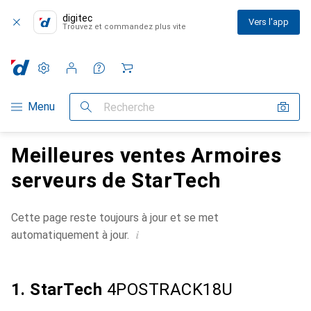
digitec
Vers l'app
Trouvez et commandez plus vite
Paramètres
Compte client
Listes de comparaison
Listes d'envies
Panier
Navigation par catégorie
Menu
Recherche
Meilleures ventes Armoires
serveurs de StarTech
Cette page reste toujours à jour et se met
i
automatiquement à jour.
1. StarTech
4POSTRACK18U