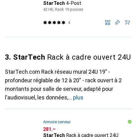
StarTech
4-Post
42 HE, Rack 19 pouces
4
3. StarTech
Rack à cadre ouvert 24U
StarTech.com Rack réseau mural 24U 19" -
profondeur réglable de 12 à 20" - rack ouvert à 2
montants pour salle de serveur, adapté pour
l'audiovisuel, les données,
plus
Armoire serveur
CHF
281.–
StarTech
Rack à cadre ouvert 24U