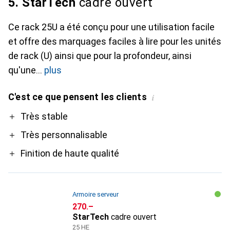
5. StarTech
cadre ouvert
Ce rack 25U a été conçu pour une utilisation facile
et offre des marquages faciles à lire pour les unités
de rack (U) ainsi que pour la profondeur, ainsi
qu'une
plus
C'est ce que pensent les clients
i
Pro
Très stable
Très personnalisable
Finition de haute qualité
Armoire serveur
CHF
270.–
StarTech
cadre ouvert
25 HE