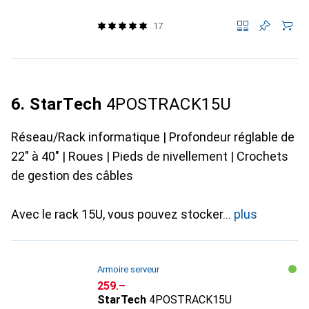
17
6. StarTech
4POSTRACK15U
Réseau/Rack informatique | Profondeur réglable de
22" à 40" | Roues | Pieds de nivellement | Crochets
de gestion des câbles
Avec le rack 15U, vous pouvez stocker
plus
Armoire serveur
CHF
259.–
StarTech
4POSTRACK15U