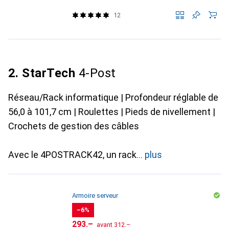
12
2. StarTech
4-Post
Réseau/Rack informatique | Profondeur réglable de
56,0 à 101,7 cm | Roulettes | Pieds de nivellement |
Crochets de gestion des câbles
Avec le 4POSTRACK42, un rack
plus
Armoire serveur
−6%
CHF
CHF
293.–
avant
312.–