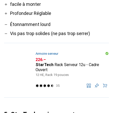
facile à monter
Profondeur Réglable
Étonnamment lourd
Vis pas trop solides (ne pas trop serrer)
Armoire serveur
CHF
226.–
StarTech
Rack Serveur 12u - Cadre
Ouvert
12 HE, Rack 19 pouces
35