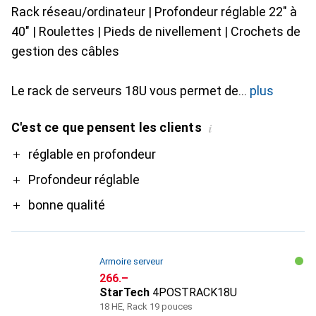
Rack réseau/ordinateur | Profondeur réglable 22" à
40" | Roulettes | Pieds de nivellement | Crochets de
gestion des câbles
Le rack de serveurs 18U vous permet de
plus
C'est ce que pensent les clients
i
Pro
réglable en profondeur
Profondeur réglable
bonne qualité
Armoire serveur
CHF
266.–
StarTech
4POSTRACK18U
18 HE, Rack 19 pouces