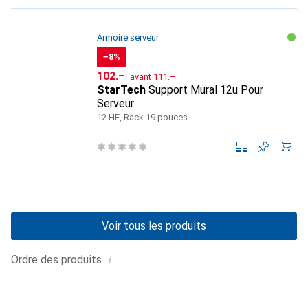
Armoire serveur
−8%
CHF
CHF
102.–
avant
111.–
StarTech
Support Mural 12u Pour
Serveur
12 HE, Rack 19 pouces
Voir tous les produits
i
Ordre des produits