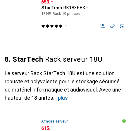
CHF
653.–
StarTech
RK1836BKF
18 HE, Rack 19 pouces
1
8. StarTech
Rack serveur 18U
Le serveur Rack StarTech 18U est une solution
robuste et polyvalente pour le stockage sécurisé
de matériel informatique et audiovisuel. Avec une
hauteur de 18 unités
plus
Armoire serveur
CHF
615.–