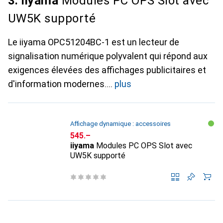
3. iiyama
Modules PC OPS Slot avec
UW5K supporté
Le iiyama OPC51204BC-1 est un lecteur de
signalisation numérique polyvalent qui répond aux
exigences élevées des affichages publicitaires et
d'information modernes.
plus
Affichage dynamique : accessoires
CHF
545.–
iiyama
Modules PC OPS Slot avec
UW5K supporté