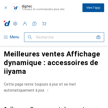
digitec
Vers l'app
Trouvez et commandez plus vite
Paramètres
Compte client
Listes de comparaison
Listes d'envies
Panier
Navigation par catégorie
Menu
Recherche
Meilleures ventes Affichage
dynamique : accessoires de
iiyama
Cette page reste toujours à jour et se met
i
automatiquement à jour.