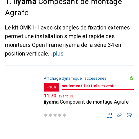
1. iiyama
Composant de montage
Agrafe
Le kit OMK1-1 avec six angles de fixation externes
permet une installation simple et rapide des
moniteurs Open Frame iiyama de la série 34 en
position verticale
plus
Affichage dynamique : accessoires
juste 1 pièce
seulement 1 article
en vente
en vente
−10%
CHF
CHF
11.70
avant
13.–
iiyama
Composant de montage Agrafe