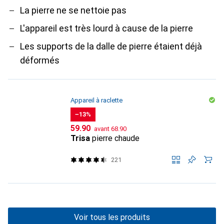
La pierre ne se nettoie pas
L'appareil est très lourd à cause de la pierre
Les supports de la dalle de pierre étaient déjà
déformés
Appareil à raclette
−13%
CHF
CHF
59.90
avant
68.90
Trisa
pierre chaude
221
Voir tous les produits