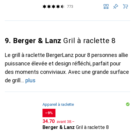
773
9. Berger & Lanz
Gril à raclette 8
Le grill à raclette BergerLanz pour 8 personnes allie
puissance élevée et design réfléchi, parfait pour
des moments conviviaux. Avec une grande surface
de grill
plus
Appareil à raclette
−9%
CHF
CHF
34.70
avant
38.–
Berger & Lanz
Gril à raclette 8