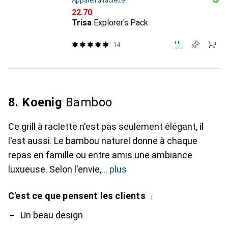
Appareil à raclette
CHF
22.70
Trisa
Explorer's Pack
14
8. Koenig
Bamboo
Ce grill à raclette n'est pas seulement élégant, il
l'est aussi. Le bambou naturel donne à chaque
repas en famille ou entre amis une ambiance
luxueuse. Selon l'envie,
plus
C'est ce que pensent les clients
i
Pro
Contre
Un beau design