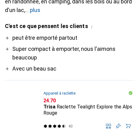
en randonnée, en camping, dans les bois ou au bord
d'un lac,
plus
C'est ce que pensent les clients
i
Pro
peut être emporté partout
Super compact à emporter, nous l'aimons
beaucoup
Avec un beau sac
Appareil à raclette
CHF
24.70
Trisa
Raclette Tealight Explore the Alps
Rouge
43