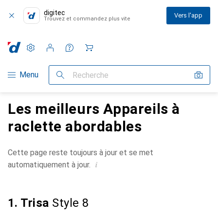
digitec
Vers l'app
Trouvez et commandez plus vite
Paramètres
Compte client
Listes de comparaison
Listes d'envies
Panier
Navigation par catégorie
Menu
Recherche
Les meilleurs Appareils à
raclette abordables
Cette page reste toujours à jour et se met
i
automatiquement à jour.
1. Trisa
Style 8