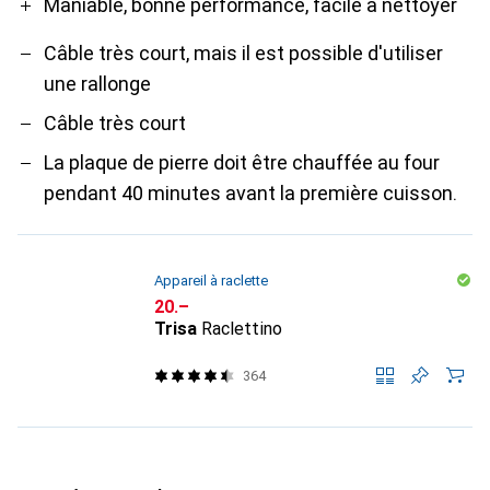
Maniable, bonne performance, facile à nettoyer
Câble très court, mais il est possible d'utiliser
une rallonge
Câble très court
La plaque de pierre doit être chauffée au four
pendant 40 minutes avant la première cuisson.
Appareil à raclette
CHF
20.–
Trisa
Raclettino
364