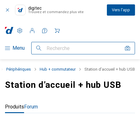
digitec
Vers l'app
Trouvez et commandez plus vite
Paramètres
Compte client
Listes de comparaison
Listes d'envies
Panier
Navigation par catégorie
Menu
Recherche
Périphériques
Hub + commutateur
Station d’accueil + hub USB
Station d’accueil + hub USB
Produits
Forum