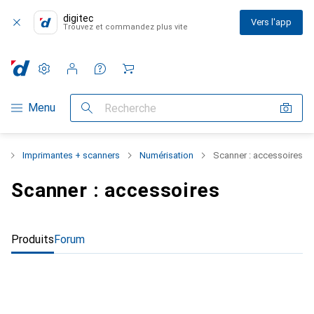
digitec
Vers l'app
Trouvez et commandez plus vite
Paramètres
Compte client
Listes de comparaison
Listes d'envies
Panier
Navigation par catégorie
Menu
Recherche
s
Imprimantes + scanners
Numérisation
Scanner : accessoires
Scanner : accessoires
Produits
Forum