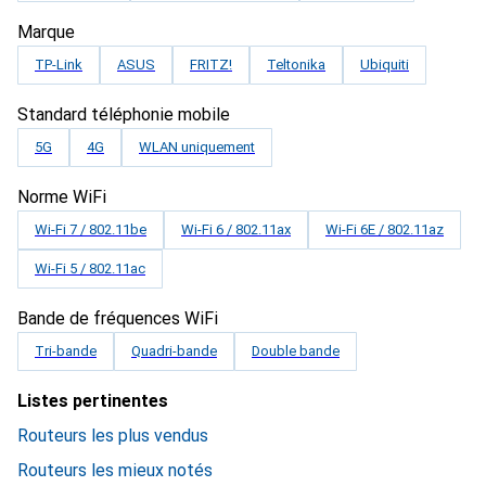
Marque
TP-Link
ASUS
FRITZ!
Teltonika
Ubiquiti
Standard téléphonie mobile
5G
4G
WLAN uniquement
Norme WiFi
Wi-Fi 7 / 802.11be
Wi-Fi 6 / 802.11ax
Wi-Fi 6E / 802.11az
Wi-Fi 5 / 802.11ac
Bande de fréquences WiFi
Tri-bande
Quadri-bande
Double bande
Listes pertinentes
Routeurs les plus vendus
Routeurs les mieux notés