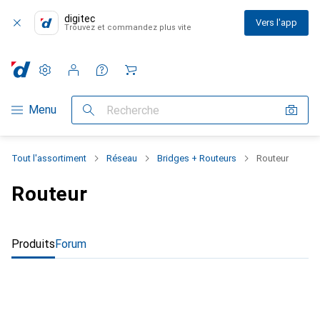
digitec
Vers l'app
Trouvez et commandez plus vite
Paramètres
Compte client
Listes de comparaison
Listes d'envies
Panier
Navigation par catégorie
Menu
Recherche
Tout l'assortiment
Réseau
Bridges + Routeurs
Routeur
Routeur
Produits
Forum