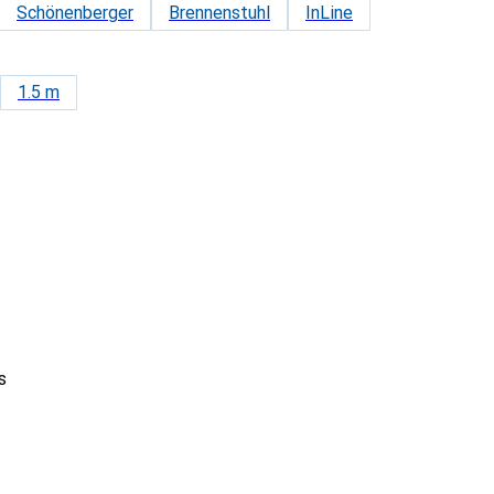
Schönenberger
Brennenstuhl
InLine
1.5 m
s