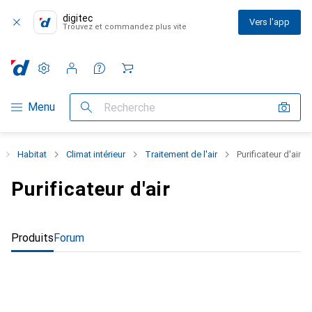
digitec
Vers l'app
Trouvez et commandez plus vite
Paramètres
Compte client
Listes de comparaison
Listes d'envies
Panier
Navigation par catégorie
Menu
Recherche
Habitat
Climat intérieur
Traitement de l'air
Purificateur d'air
Purificateur d'air
Produits
Forum