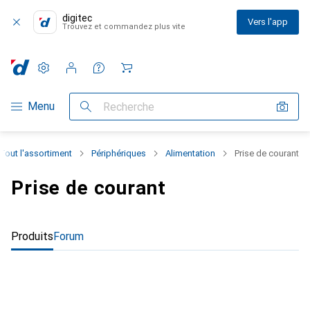
digitec
Vers l'app
Trouvez et commandez plus vite
Paramètres
Compte client
Listes de comparaison
Listes d'envies
Panier
Navigation par catégorie
Menu
Recherche
Tout l'assortiment
Périphériques
Alimentation
Prise de courant
Prise de courant
Produits
Forum