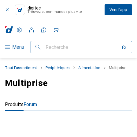
digitec
Vers l'app
Trouvez et commandez plus vite
Paramètres
Compte client
Listes de comparaison
Listes d'envies
Panier
Navigation par catégorie
Menu
Recherche
Tout l'assortiment
Périphériques
Alimentation
Multiprise
Multiprise
Produits
Forum