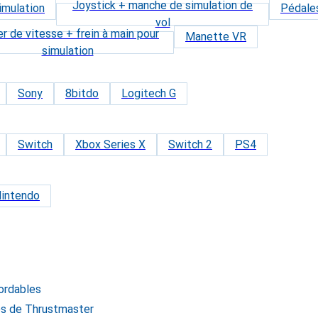
Joystick + manche de simulation de
imulation
Pédales
vol
er de vitesse + frein à main pour
Manette VR
simulation
Sony
8bitdo
Logitech G
Switch
Xbox Series X
Switch 2
PS4
intendo
ordables
es de Thrustmaster