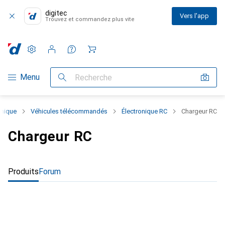
digitec
Vers l'app
Trouvez et commandez plus vite
Paramètres
Compte client
Listes de comparaison
Listes d'envies
Panier
Navigation par catégorie
Menu
Recherche
onique
Véhicules télécommandés
Électronique RC
Chargeur RC
Chargeur RC
Produits
Forum