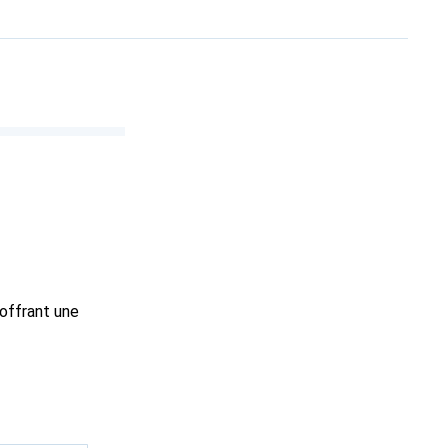
offrant une