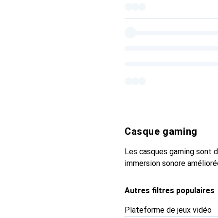
Casque gaming
Les casques gaming sont de
immersion sonore améliorée
Autres filtres populaires
Plateforme de jeux vidéo