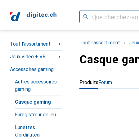
Recherche
Navigation par catégorie
Tout l'assortiment
Jeux
Tout l'assortiment
Casque ga
Jeux vidéo + VR
Accessoires gaming
Autres accessoires
Produits
Forum
gaming
Casque gaming
Enregistreur de jeu
Lunettes
d'ordinateur