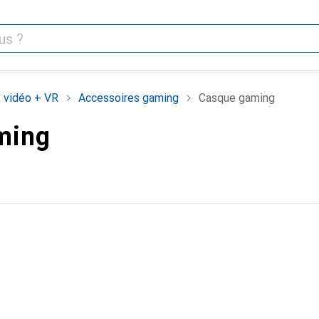
 vidéo + VR
Accessoires gaming
Casque gaming
ming