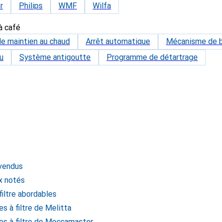
r
Philips
WMF
Wilfa
à café
de maintien au chaud
Arrêt automatique
Mécanisme de b
u
Système antigoutte
Programme de détartrage
 vendus
ux notés
filtre abordables
s à filtre de Melitta
es à filtre de Moccamaster