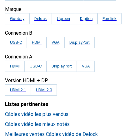
Marque
Goobay
Delock
Ugreen
Digitec
Purelink
Connexion B
USB-C
HDMI
VGA
DisplayPort
Connexion A
HDMI
USB-C
DisplayPort
VGA
Version HDMI + DP
HDMI 2.1
HDMI 2.0
Listes pertinentes
Câbles vidéo les plus vendus
Câbles vidéo les mieux notés
Meilleures ventes Câbles vidéo de Delock