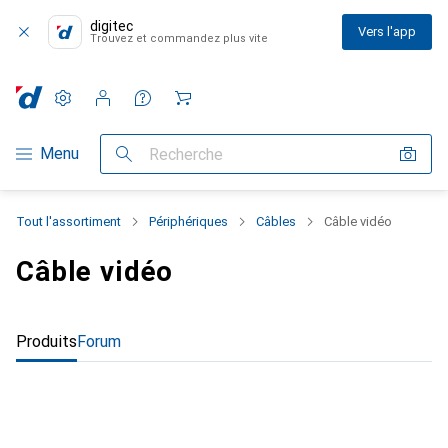
digitec
Vers l'app
Trouvez et commandez plus vite
Paramètres
Compte client
Listes de comparaison
Listes d'envies
Panier
Navigation par catégorie
Menu
Recherche
Tout l'assortiment
Périphériques
Câbles
Câble vidéo
Câble vidéo
Produits
Forum