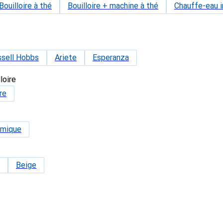
Bouilloire à thé
Bouilloire + machine à thé
Chauffe-eau 
ssell Hobbs
Ariete
Esperanza
loire
re
amique
Beige