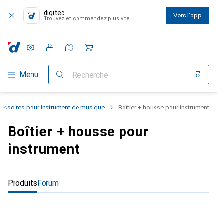
digitec
Vers l'app
Trouvez et commandez plus vite
Paramètres
Compte client
Listes de comparaison
Listes d'envies
Panier
Navigation par catégorie
Menu
Recherche
essoires pour instrument de musique
Boîtier + housse pour instrument
Boîtier + housse pour
instrument
Produits
Forum