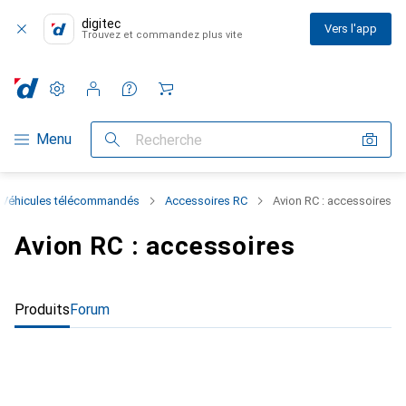
digitec
Vers l'app
Trouvez et commandez plus vite
Paramètres
Compte client
Listes de comparaison
Listes d'envies
Panier
Navigation par catégorie
Menu
Recherche
Véhicules télécommandés
Accessoires RC
Avion RC : accessoires
Avion RC : accessoires
Produits
Forum