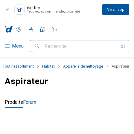
digitec
Vers l'app
Trouvez et commandez plus vite
Paramètres
Compte client
Listes de comparaison
Listes d'envies
Panier
Navigation par catégorie
Menu
Recherche
Tout l'assortiment
Habitat
Appareils de nettoyage
Aspirateur
Aspirateur
Produits
Forum