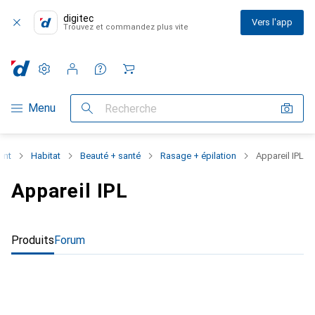
digitec
Vers l'app
Trouvez et commandez plus vite
Paramètres
Compte client
Listes de comparaison
Listes d'envies
Panier
Navigation par catégorie
Menu
Recherche
ent
Habitat
Beauté + santé
Rasage + épilation
Appareil IPL
Appareil IPL
Produits
Forum