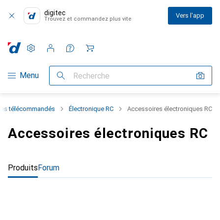
digitec
Vers l'app
Trouvez et commandez plus vite
Paramètres
Compte client
Listes de comparaison
Listes d'envies
Panier
Navigation par catégorie
Menu
Recherche
les télécommandés
Électronique RC
Accessoires électroniques RC
Accessoires électroniques RC
Produits
Forum