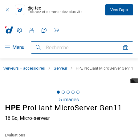
digitec
Vers l'app
Trouvez et commandez plus vite
Paramètres
Compte client
Listes de comparaison
Listes d'envies
Panier
Navigation par catégorie
Menu
Recherche
Serveurs + accessoires
Serveur
HPE ProLiant MicroServer Gen11
5 images
HPE
ProLiant MicroServer Gen11
16 Go, Micro-serveur
Évaluations