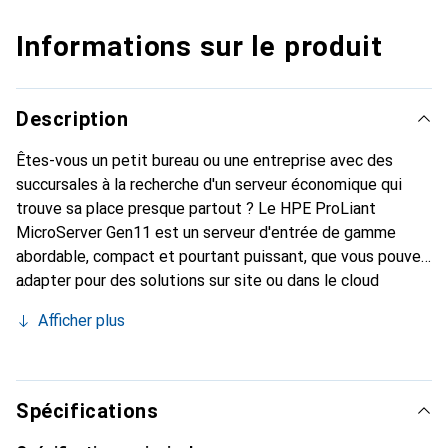
Informations sur le produit
Description
Êtes-vous un petit bureau ou une entreprise avec des
succursales à la recherche d'un serveur économique qui
trouve sa place presque partout ? Le HPE ProLiant
MicroServer Gen11 est un serveur d'entrée de gamme
abordable, compact et pourtant puissant, que vous pouvez
adapter pour des solutions sur site ou dans le cloud
hybride, tout en respectant les normes de classe
Afficher plus
entreprise en matière de performance, de sécurité, de
fiabilité et d'évolutivité du portefeuille de serveurs HPE
ProLiant. Avec son design compact en tour, il peut être
positionné à plat ou verticalement, ou monté au mur, selon
Spécifications
l'environnement du client. Les derniers processeurs Intel