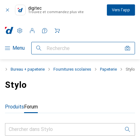
digitec
Vers l'app
Trouvez et commandez plus vite
Paramètres
Compte client
Listes de comparaison
Listes d'envies
Panier
Navigation par catégorie
Menu
Recherche
nt
Bureau + papeterie
Fournitures scolaires
Papeterie
Stylo
Stylo
Produits
Forum