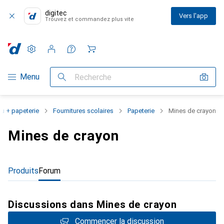
digitec
Vers l'app
Trouvez et commandez plus vite
Paramètres
Compte client
Listes de comparaison
Listes d'envies
Panier
Navigation par catégorie
Menu
Recherche
u + papeterie
Fournitures scolaires
Papeterie
Mines de crayon
Mines de crayon
Produits
Forum
Discussions dans Mines de crayon
Commencer la discussion