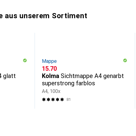
e aus unserem Sortiment
Mappe
CHF
15.70
 glatt
Kolma
Sichtmappe A4 genarbt
superstrong farblos
A4, 100x
81