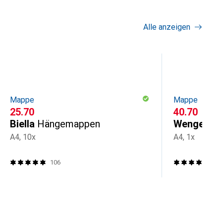
Alle anzeigen
Mappe
Mappe
CHF
25.70
CHF
40.70
Biella
Hängemappen
Wenger
Ve
A4, 10x
A4, 1x
106
11