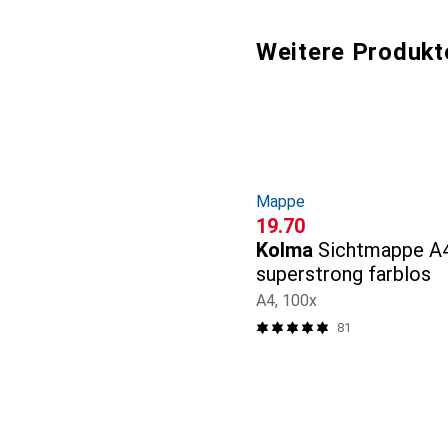
Weitere Produkt
Mappe
CHF
19.70
Kolma
Sichtmappe A4
superstrong farblos
A4, 100x
81