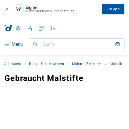
digitec
Zur App
Schneller finden und bestellen
Einstellungen
Kundenkonto
Vergleichslisten
Merklisten
Warenkorb
Navigation nach Kategorien
Menü
Suche
Gebraucht
Büro + Schreibwaren
Malen + Zeichnen
Malstifte
Gebraucht Malstifte