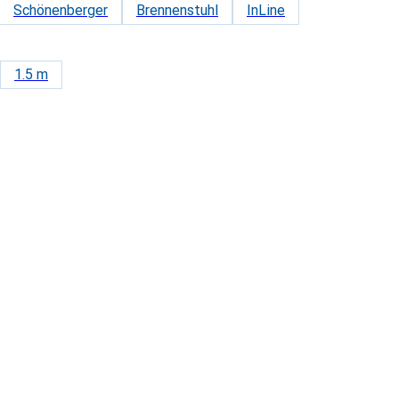
Schönenberger
Brennenstuhl
InLine
1.5 m