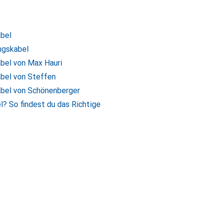
abel
ngskabel
abel von Max Hauri
abel von Steffen
abel von Schönenberger
l? So findest du das Richtige