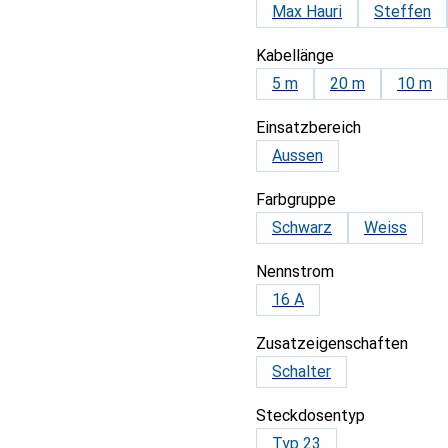
Max Hauri
Steffen
Kabellänge
5 m
20 m
10 m
Einsatzbereich
Aussen
Farbgruppe
Schwarz
Weiss
Nennstrom
16 A
Zusatzeigenschaften
Schalter
Steckdosentyp
Typ 23