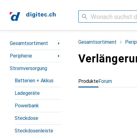
Suche
Navigation nach Kategorien
Gesamtsortiment
Perip
Gesamtsortiment
Verlängeru
Peripherie
Stromversorgung
Batterien + Akkus
Produkte
Forum
Ladegeräte
Powerbank
Steckdose
Steckdosenleiste