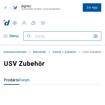
digitec
Zur App
Schneller finden und bestellen
Einstellungen
Kundenkonto
Vergleichslisten
Merklisten
Warenkorb
Navigation nach Kategorien
Menü
Suche
Gesamtsortiment
Netzwerk
Server + Zubehör
USV Zubehör
USV Zubehör
Produkte
Forum