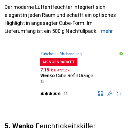
Der moderne Luftentfeuchter integriert sich
elegant in jeden Raum und schafft ein optisches
Highlight in angesagter Cube-Form. Im
Lieferumfang ist ein 500 g Nachfüllpack
mehr
Zubehör Luftbehandlung
MENGENRABATT
CHF
7.15
bei 4 Stück
Wenko
Cube Refill Orange
1x
65
5. Wenko
Feuchtigkeitskiller