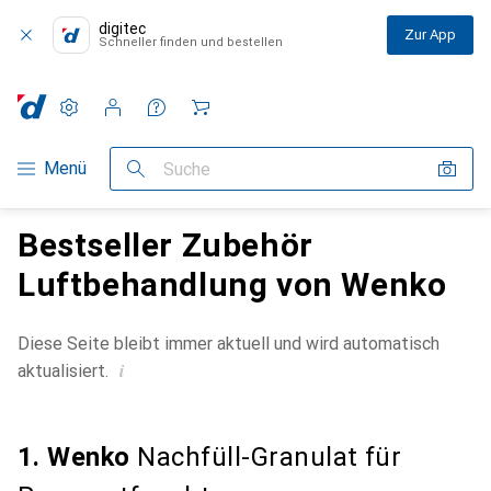
digitec
Zur App
Schneller finden und bestellen
Einstellungen
Kundenkonto
Vergleichslisten
Merklisten
Warenkorb
Navigation nach Kategorien
Menü
Suche
Bestseller Zubehör
Luftbehandlung von Wenko
Diese Seite bleibt immer aktuell und wird automatisch
i
aktualisiert.
1. Wenko
Nachfüll-Granulat für