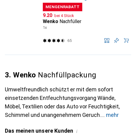
MENGENRABATT
CHF
9.20
bei 4 Stück
Wenko
Nachfüller
1x
65
3. Wenko
Nachfüllpackung
Umweltfreundlich schützt er mit dem sofort
einsetzenden Entfeuchtungsvorgang Wände,
Möbel, Textilien oder das Auto vor Feuchtigkeit,
Schimmel und unangenehmem Geruch.
mehr
Das meinen unsere Kunden
i