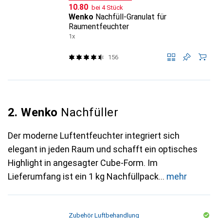
CHF
10.80
bei 4 Stück
Wenko
Nachfüll-Granulat für
Raumentfeuchter
1x
156
2. Wenko
Nachfüller
Der moderne Luftentfeuchter integriert sich
elegant in jeden Raum und schafft ein optisches
Highlight in angesagter Cube-Form. Im
Lieferumfang ist ein 1 kg Nachfüllpack
mehr
Zubehör Luftbehandlung