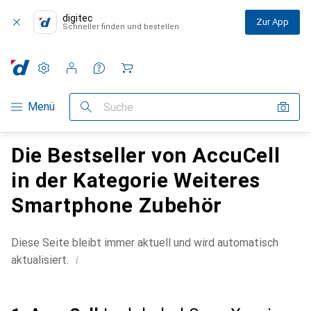
digitec
Zur App
Schneller finden und bestellen
Einstellungen
Kundenkonto
Vergleichslisten
Merklisten
Warenkorb
Navigation nach Kategorien
Menü
Suche
Die Bestseller von AccuCell
in der Kategorie Weiteres
Smartphone Zubehör
Diese Seite bleibt immer aktuell und wird automatisch
i
aktualisiert.