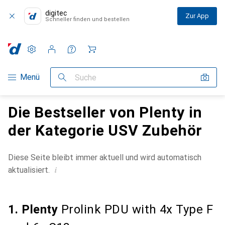
digitec
Zur App
Schneller finden und bestellen
Einstellungen
Kundenkonto
Vergleichslisten
Merklisten
Warenkorb
Navigation nach Kategorien
Menü
Suche
Die Bestseller von Plenty in
der Kategorie USV Zubehör
Diese Seite bleibt immer aktuell und wird automatisch
i
aktualisiert.
1. Plenty
Prolink PDU with 4x Type F