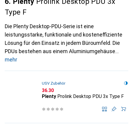
6. Plenty
Prolink Desktop PDU 3x
Type F
Die Plenty Desktop-PDU-Serie ist eine
leistungsstarke, funktionale und kosteneffiziente
Lösung für den Einsatz in jedem Büroumfeld. Die
PDUs bestehen aus einem Aluminiumgehäuse
mehr
USV Zubehör
CHF
36.30
Plenty
Prolink Desktop PDU 3x Type F