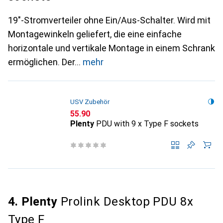
19"-Stromverteiler ohne Ein/Aus-Schalter. Wird mit
Montagewinkeln geliefert, die eine einfache
horizontale und vertikale Montage in einem Schrank
ermöglichen. Der
mehr
USV Zubehör
CHF
55.90
Plenty
PDU with 9 x Type F sockets
4. Plenty
Prolink Desktop PDU 8x
Type F