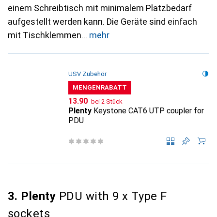
einem Schreibtisch mit minimalem Platzbedarf
aufgestellt werden kann. Die Geräte sind einfach
mit Tischklemmen
mehr
USV Zubehör
MENGENRABATT
CHF
13.90
bei 2 Stück
Plenty
Keystone CAT6 UTP coupler for
PDU
3. Plenty
PDU with 9 x Type F
sockets