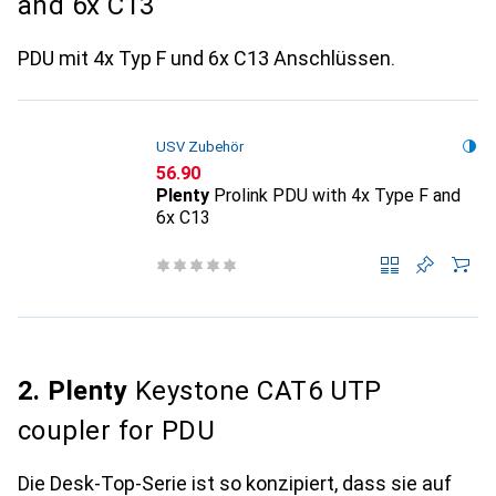
and 6x C13
PDU mit 4x Typ F und 6x C13 Anschlüssen.
USV Zubehör
CHF
56.90
Plenty
Prolink PDU with 4x Type F and
6x C13
2. Plenty
Keystone CAT6 UTP
coupler for PDU
Die Desk-Top-Serie ist so konzipiert, dass sie auf