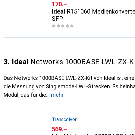
CHF
170.–
Ideal
R151060 Medienkonverte
SFP
3. Ideal
Networks 1000BASE LWL-ZX-Ki
Das Networks 1000BASE LWL-ZX-Kit von Ideal ist ein
die Messung von Singlemode-LWL-Strecken. Es beinha
Modul, das für die
mehr
Transceiver
CHF
569.–