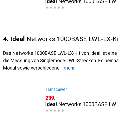
Ideal
Networks 1000BASE LWL
4. Ideal
Networks 1000BASE LWL-LX-Ki
Das Networks 1000BASE LWL-LX-Kit von Ideal ist ein
die Messung von Singlemode-LWL-Strecken. Es beinha
Modul sowie verschiedene
mehr
Transceiver
CHF
239.–
Ideal
Networks 1000BASE LWL