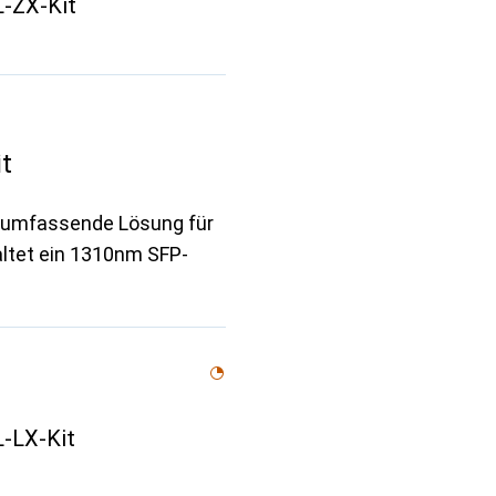
-ZX-Kit
t
e umfassende Lösung für
ltet ein 1310nm SFP-
-LX-Kit