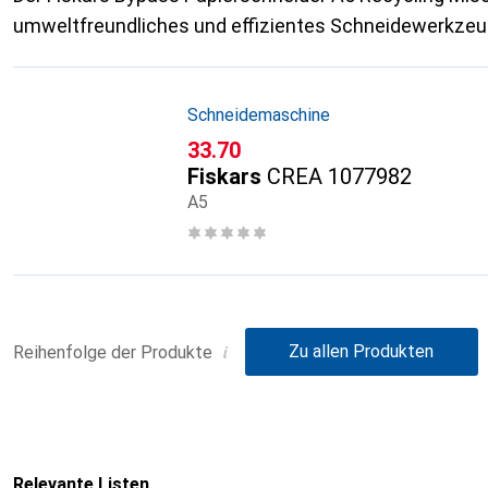
umweltfreundliches und effizientes Schneidewerkzeu
Schneidemaschine
CHF
33.70
Fiskars
CREA 1077982
A5
i
Zu allen Produkten
Reihenfolge der Produkte
Relevante Listen