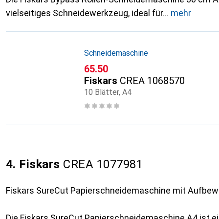
vielseitiges Schneidewerkzeug, ideal für
mehr
Schneidemaschine
CHF
65.50
Fiskars
CREA 1068570
10 Blätter, A4
4. Fiskars
CREA 1077981
Fiskars SureCut Papierschneidemaschine mit Aufbe
Die Fiskars SureCut Papierschneidemaschine A4 ist e