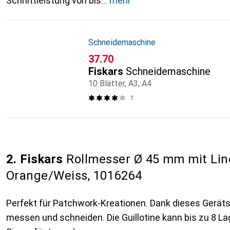
Schnittleistung von bis
mehr
Schneidemaschine
CHF
37.70
Fiskars
Schneidemaschine
10 Blätter, A3, A4
1
2. Fiskars
Rollmesser Ø 45 mm mit Linea
Orange/Weiss, 1016264
Perfekt für Patchwork-Kreationen. Dank dieses Geräts 
messen und schneiden. Die Guillotine kann bis zu 8 La