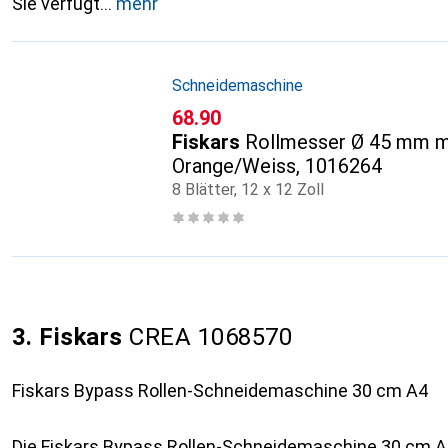
Sie verfügt
mehr
Schneidemaschine
CHF
68.90
Fiskars
Rollmesser Ø 45 mm mit
Orange/Weiss, 1016264
8 Blätter, 12 x 12 Zoll
3. Fiskars
CREA 1068570
Fiskars Bypass Rollen-Schneidemaschine 30 cm A4
Die Fiskars Bypass Rollen-Schneidemaschine 30 cm A4