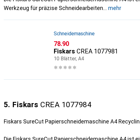
Werkzeug für präzise Schneidearbeiten
mehr
Schneidemaschine
CHF
78.90
Fiskars
CREA 1077981
10 Blätter, A4
5. Fiskars
CREA 1077984
Fiskars SureCut Papierschneidemaschine A4 Recycli
Die Fiskars SureCut Papierschneidemaschine A4 ist 