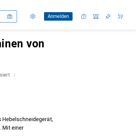
Einstellungen
Kundenkonto
Vergleichslisten
Merklisten
Warenkorb
Anmelden
hinen von
i
siert.
s Hebelschneidegerät,
 Mit einer