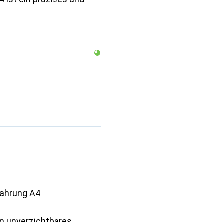
wahrung A4
in unverzichtbares