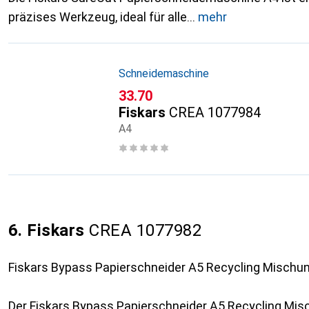
präzises Werkzeug, ideal für alle
mehr
Schneidemaschine
CHF
33.70
Fiskars
CREA 1077984
A4
6. Fiskars
CREA 1077982
Fiskars Bypass Papierschneider A5 Recycling Mischu
Der Fiskars Bypass Papierschneider A5 Recycling Misc