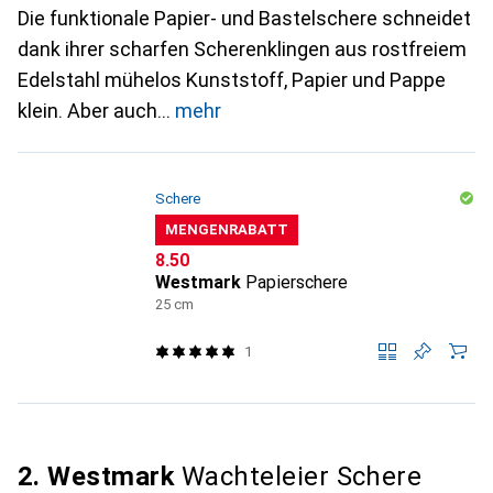
Die funktionale Papier- und Bastelschere schneidet
dank ihrer scharfen Scherenklingen aus rostfreiem
Edelstahl mühelos Kunststoff, Papier und Pappe
klein. Aber auch
mehr
Schere
MENGENRABATT
CHF
8.50
Westmark
Papierschere
25 cm
1
2. Westmark
Wachteleier Schere