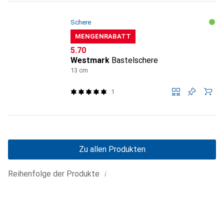
Schere
MENGENRABATT
CHF
5.70
Westmark
Bastelschere
13 cm
1
Zu allen Produkten
i
Reihenfolge der Produkte