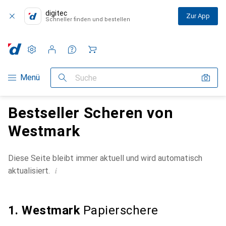
digitec
Zur App
Schneller finden und bestellen
Einstellungen
Kundenkonto
Vergleichslisten
Merklisten
Warenkorb
Navigation nach Kategorien
Menü
Suche
Bestseller Scheren von
Westmark
Diese Seite bleibt immer aktuell und wird automatisch
i
aktualisiert.
1. Westmark
Papierschere