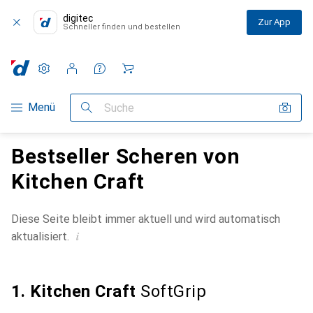
digitec
Zur App
Schneller finden und bestellen
Einstellungen
Kundenkonto
Vergleichslisten
Merklisten
Warenkorb
Navigation nach Kategorien
Menü
Suche
Bestseller Scheren von
Kitchen Craft
Diese Seite bleibt immer aktuell und wird automatisch
i
aktualisiert.
1. Kitchen Craft
SoftGrip