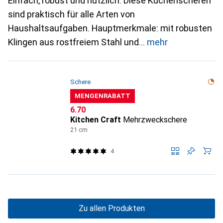
Einfach, robust und nützlich: Diese Küchenscheren
sind praktisch für alle Arten von
Haushaltsaufgaben. Hauptmerkmale: mit robusten
Klingen aus rostfreiem Stahl und
mehr
Schere
MENGENRABATT
CHF
6.70
Kitchen Craft
Mehrzweckschere
21 cm
4
Zu allen Produkten