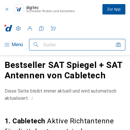
digitec
Zur App
Schneller finden und bestellen
Einstellungen
Kundenkonto
Vergleichslisten
Merklisten
Warenkorb
Navigation nach Kategorien
Menü
Suche
Bestseller SAT Spiegel + SAT
Antennen von Cabletech
Diese Seite bleibt immer aktuell und wird automatisch
i
aktualisiert.
1. Cabletech
Aktive Richtantenne