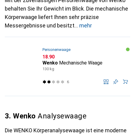
Mit der zuverlässigen Personenwaage von Wenko
behalten Sie Ihr Gewicht im Blick. Die mechanische
Körperwaage liefert Ihnen sehr präzise
Messergebnisse und besitzt
mehr
Personenwaage
CHF
18.90
Wenko
Mechanische Waage
130 kg
6
3. Wenko
Analysewaage
Die WENKO Körperanalysewaage ist eine moderne