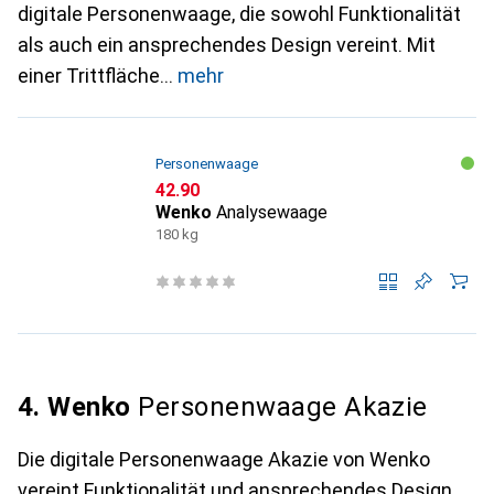
digitale Personenwaage, die sowohl Funktionalität
als auch ein ansprechendes Design vereint. Mit
einer Trittfläche
mehr
Personenwaage
CHF
42.90
Wenko
Analysewaage
180 kg
4. Wenko
Personenwaage Akazie
Die digitale Personenwaage Akazie von Wenko
vereint Funktionalität und ansprechendes Design.