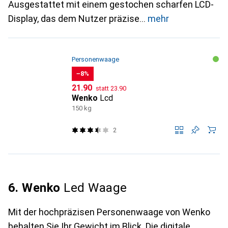
Ausgestattet mit einem gestochen scharfen LCD-
Display, das dem Nutzer präzise
mehr
Personenwaage
−8%
CHF
CHF
21.90
statt
23.90
Wenko
Lcd
150 kg
2
6. Wenko
Led Waage
Mit der hochpräzisen Personenwaage von Wenko
behalten Sie Ihr Gewicht im Blick. Die digitale