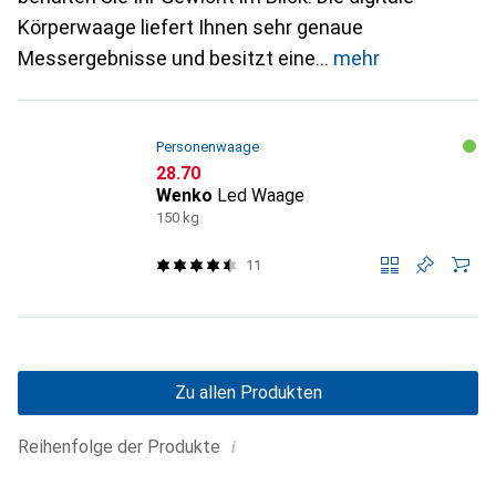
Körperwaage liefert Ihnen sehr genaue
Messergebnisse und besitzt eine
mehr
Personenwaage
CHF
28.70
Wenko
Led Waage
150 kg
11
Zu allen Produkten
i
Reihenfolge der Produkte