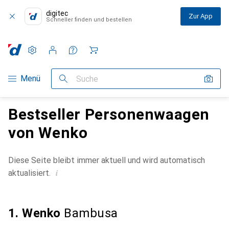
digitec
Zur App
Schneller finden und bestellen
Einstellungen
Kundenkonto
Vergleichslisten
Merklisten
Warenkorb
Navigation nach Kategorien
Menü
Suche
Bestseller Personenwaagen
von Wenko
Diese Seite bleibt immer aktuell und wird automatisch
i
aktualisiert.
1. Wenko
Bambusa