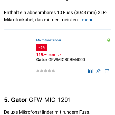
Enthält ein abnehmbares 10 Fuss (3048 mm) XLR-
Mikrofonkabel, das mit den meisten
mehr
Mikrofonständer
−6%
CHF
CHF
119.–
statt
126.–
Gator
GFWMICBCBM4000
5. Gator
GFW-MIC-1201
Deluxe Mikrofonständer mit rundem Fuss.