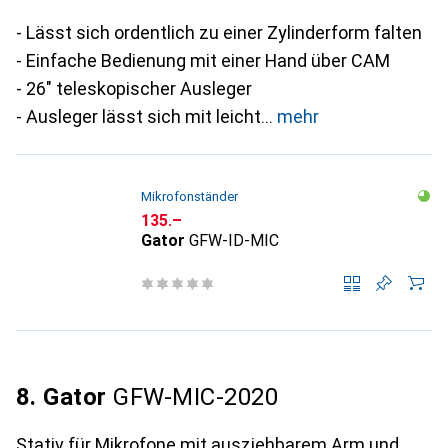
- Lässt sich ordentlich zu einer Zylinderform falten
- Einfache Bedienung mit einer Hand über CAM
- 26" teleskopischer Ausleger
- Ausleger lässt sich mit leicht
mehr
Mikrofonständer
CHF
135.–
Gator
GFW-ID-MIC
8. Gator
GFW-MIC-2020
Stativ für Mikrofone mit ausziehbarem Arm und