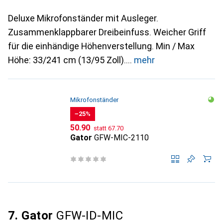
Deluxe Mikrofonständer mit Ausleger.
Zusammenklappbarer Dreibeinfuss. Weicher Griff
für die einhändige Höhenverstellung. Min / Max
Höhe: 33/241 cm (13/95 Zoll).
mehr
Mikrofonständer
−25%
CHF
CHF
50.90
statt
67.70
Gator
GFW-MIC-2110
7. Gator
GFW-ID-MIC