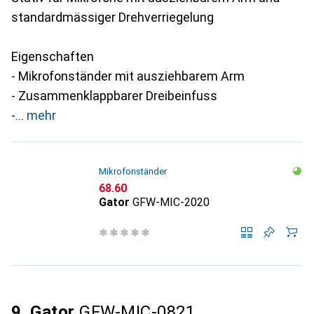
standardmässiger Drehverriegelung
Eigenschaften
- Mikrofonständer mit ausziehbarem Arm
- Zusammenklappbarer Dreibeinfuss
-
mehr
Mikrofonständer
CHF
68.60
Gator
GFW-MIC-2020
9. Gator
GFW-MIC-0821