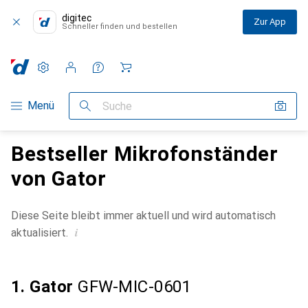
digitec
Zur App
Schneller finden und bestellen
Einstellungen
Kundenkonto
Vergleichslisten
Merklisten
Warenkorb
Navigation nach Kategorien
Menü
Suche
Bestseller Mikrofonständer
von Gator
Diese Seite bleibt immer aktuell und wird automatisch
i
aktualisiert.
1. Gator
GFW-MIC-0601