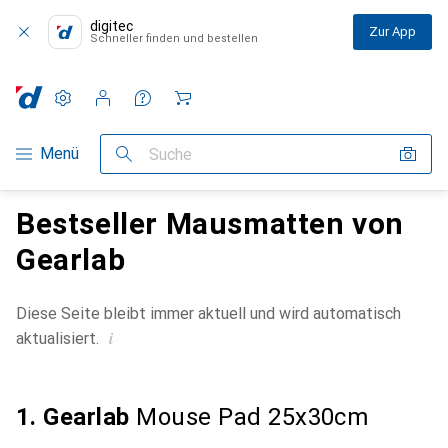
digitec
Zur App
Schneller finden und bestellen
Einstellungen
Kundenkonto
Vergleichslisten
Merklisten
Warenkorb
Navigation nach Kategorien
Menü
Suche
Bestseller Mausmatten von
Gearlab
Diese Seite bleibt immer aktuell und wird automatisch
i
aktualisiert.
1. Gearlab
Mouse Pad 25x30cm