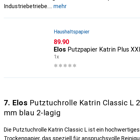
Industriebetriebe.
mehr
Haushaltspapier
CHF
89.90
Elos
Putzpapier Katrin Plus XX
1x
7. Elos
Putztuchrolle Katrin Classic L 
mm blau 2-lagig
Die Putztuchrolle Katrin Classic L ist ein hochwertiges
Trockenpapier, das speziell für anspruchsvolle Reini