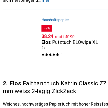
sich hervorragend
mehr
Haushaltspapier
−7%
CHF
CHF
38.24
statt
40.90
Elos
Putztuch ELOwipe XL
2x
1
2. Elos
Falthandtuch Katrin Classic ZZ
mm weiss 2-lagig ZickZack
Weiches, hochwertiges Papiertuch mit hoher Reissfes