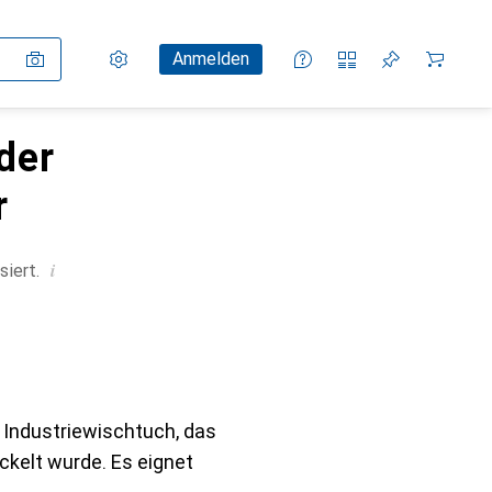
Einstellungen
Kundenkonto
Vergleichslisten
Merklisten
Warenkorb
Anmelden
 der
r
i
siert.
 Industriewischtuch, das
ckelt wurde. Es eignet