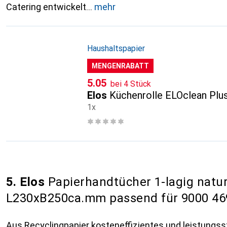
Catering entwickelt
mehr
Haushaltspapier
MENGENRABATT
CHF
5.05
bei 4 Stück
Elos
Küchenrolle ELOclean Plu
1x
5. Elos
Papierhandtücher 1-lagig natu
L230xB250ca.mm passend für 9000 46
Aus Recyclingpapier kosteneffizientes und leistungs