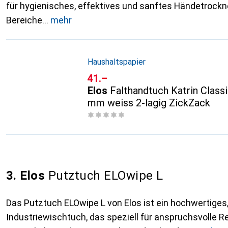
für hygienisches, effektives und sanftes Händetrockne
Bereiche
mehr
Haushaltspapier
CHF
41.–
Elos
Falthandtuch Katrin Class
mm weiss 2-lagig ZickZack
3. Elos
Putztuch ELOwipe L
Das Putztuch ELOwipe L von Elos ist ein hochwertiges
Industriewischtuch, das speziell für anspruchsvolle 