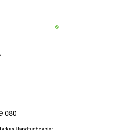
s
r
9 080
starkes Handtuchpapier,