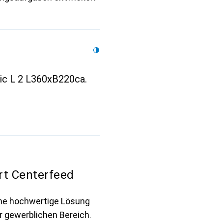
sic L 2 L360xB220ca.
rt Centerfeed
ine hochwertige Lösung
r gewerblichen Bereich.