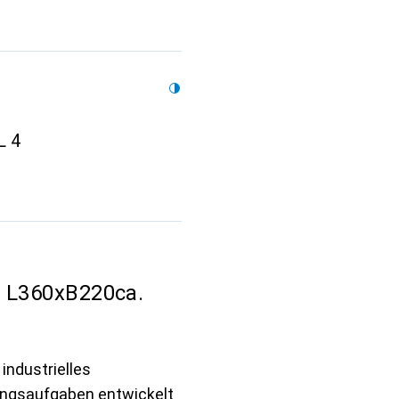
L 4
2 L360xB220ca.
 industrielles
gungsaufgaben entwickelt