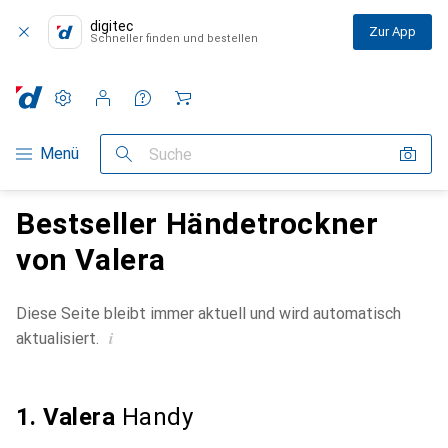
digitec
Zur App
Schneller finden und bestellen
Einstellungen
Kundenkonto
Vergleichslisten
Merklisten
Warenkorb
Navigation nach Kategorien
Menü
Suche
Bestseller Händetrockner
von Valera
Diese Seite bleibt immer aktuell und wird automatisch
i
aktualisiert.
1. Valera
Handy