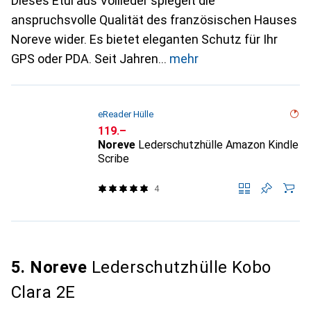
Dieses Etui aus Vollleder spiegelt die
anspruchsvolle Qualität des französischen Hauses
Noreve wider. Es bietet eleganten Schutz für Ihr
GPS oder PDA. Seit Jahren
mehr
eReader Hülle
CHF
119.–
Noreve
Lederschutzhülle Amazon Kindle
Scribe
4
5. Noreve
Lederschutzhülle Kobo
Clara 2E