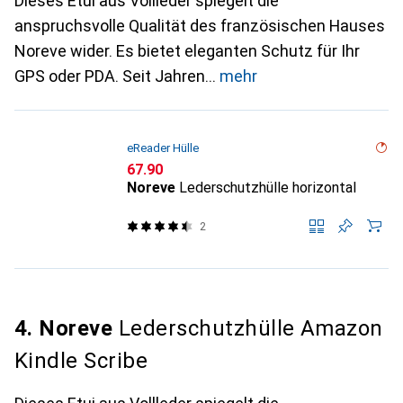
Dieses Etui aus Vollleder spiegelt die
anspruchsvolle Qualität des französischen Hauses
Noreve wider. Es bietet eleganten Schutz für Ihr
GPS oder PDA. Seit Jahren
mehr
eReader Hülle
CHF
67.90
Noreve
Lederschutzhülle horizontal
2
4. Noreve
Lederschutzhülle Amazon
Kindle Scribe