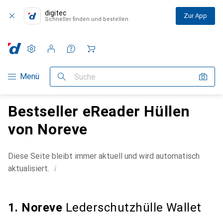
digitec
Zur App
Schneller finden und bestellen
Einstellungen
Kundenkonto
Vergleichslisten
Merklisten
Warenkorb
Navigation nach Kategorien
Menü
Suche
Bestseller eReader Hüllen
von Noreve
Diese Seite bleibt immer aktuell und wird automatisch
i
aktualisiert.
1. Noreve
Lederschutzhülle Wallet