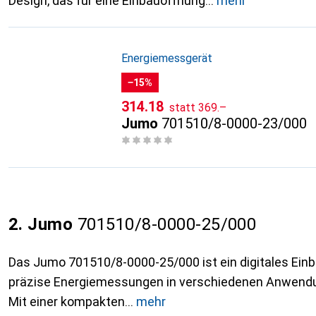
Design, das für eine Einbauöffnung
mehr
Energiemessgerät
−15%
CHF
CHF
314.18
statt
369.–
Jumo
701510/8-0000-23/000
2. Jumo
701510/8-0000-25/000
Das Jumo 701510/8-0000-25/000 ist ein digitales Ein
präzise Energiemessungen in verschiedenen Anwendu
Mit einer kompakten
mehr