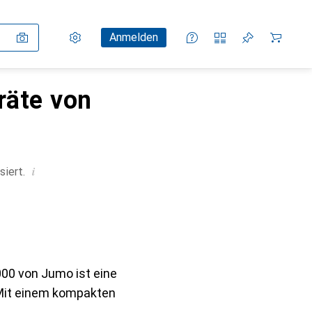
Einstellungen
Kundenkonto
Vergleichslisten
Merklisten
Warenkorb
Anmelden
räte von
i
siert.
00 von Jumo ist eine
Mit einem kompakten