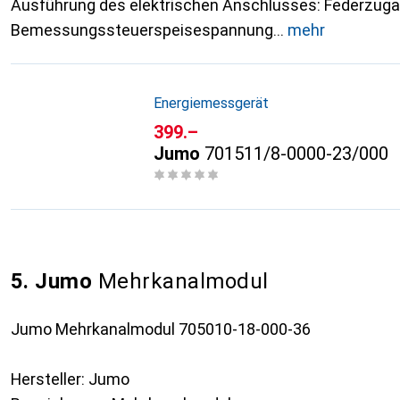
Ausführung des elektrischen Anschlusses: Federzug
Bemessungssteuerspeisespannung
mehr
Energiemessgerät
CHF
399.–
Jumo
701511/8-0000-23/000
5. Jumo
Mehrkanalmodul
Jumo Mehrkanalmodul 705010-18-000-36
Hersteller: Jumo