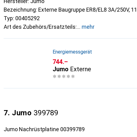
Hersteller: Jumo
Bezeichnung: Externe Baugruppe ER8/EL8 3A/250V, 11
Typ: 00405292
Art des Zubehörs/Ersatzteils:
mehr
Energiemessgerät
CHF
744.–
Jumo
Externe
7. Jumo
399789
Jumo Nachrüstplatine 00399789