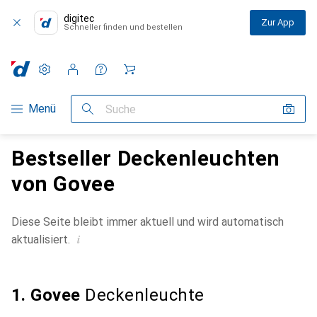
digitec
Zur App
Schneller finden und bestellen
Einstellungen
Kundenkonto
Vergleichslisten
Merklisten
Warenkorb
Navigation nach Kategorien
Menü
Suche
Bestseller Deckenleuchten
von Govee
Diese Seite bleibt immer aktuell und wird automatisch
i
aktualisiert.
1. Govee
Deckenleuchte