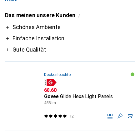
Das meinen unsere Kunden
i
Pro
Schönes Ambiente
Einfache Installation
Gute Qualität
Deckenleuchte
CHF
68.60
Govee
Glide Hexa Light Panels
458 lm
12