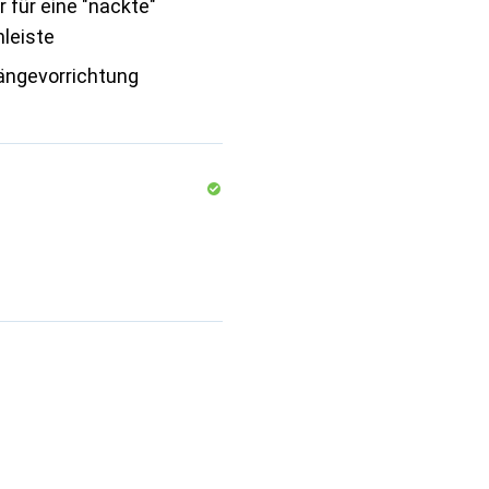
 für eine "nackte"
leiste
ängevorrichtung