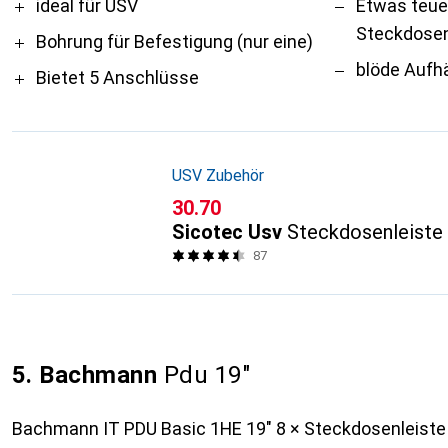
Pro
Contra
ideal für USV
Etwas teuer
Steckdosen
Bohrung für Befestigung (nur eine)
blöde Aufh
Bietet 5 Anschlüsse
USV Zubehör
CHF
30.70
Sicotec Usv
Steckdosenleiste
87
5. Bachmann
Pdu 19"
Bachmann IT PDU Basic 1HE 19" 8 × Steckdosenleiste