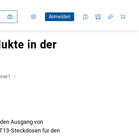
Einstellungen
Kundenkonto
Vergleichslisten
Merklisten
Warenkorb
Anmelden
ukte in der
i
siert.
 den Ausgang von
 T13-Steckdosen für den