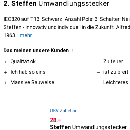
2. Steffen
Umwandlungsstecker
IEC320 auf T13. Schwarz. Anzahl Pole: 3. Schalter: Nei
Steffen - innovativ und individuell in die Zukunft. Alfre
1963
mehr
Das meinen unsere Kunden
i
Pro
Contra
Qualität ok
Zu teuer
Ich hab so eins
ist zu breit
Massive Bauweise
Leichteres
USV Zubehör
CHF
28.–
Steffen
Umwandlungsstecker