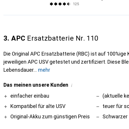
125
3. APC
Ersatzbatterie Nr. 110
Die Original APC Ersatzbatterie (RBC) ist auf 100%ige 
jeweiligen APC USV getestet und zertifiziert. Diese Bl
Lebensdauer
mehr
Das meinen unsere Kunden
i
Pro
Contra
einfacher einbau
(aktuelle k
Kompatibel für alte USV
teuer für s
Original-Akku zum günstigen Preis
Schwarzer 