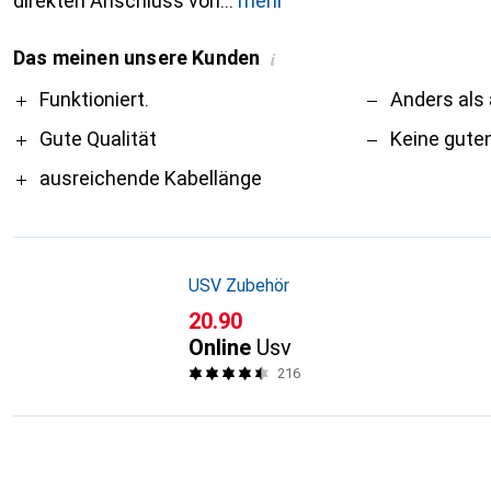
direkten Anschluss von
mehr
Das meinen unsere Kunden
i
Pro
Contra
Funktioniert.
Anders als 
Gute Qualität
Keine gute
ausreichende Kabellänge
USV Zubehör
CHF
20.90
Online
Usv
216