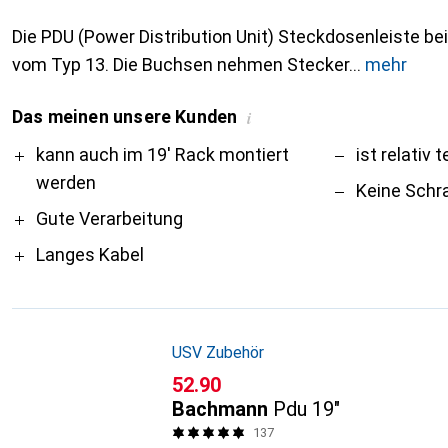
Die PDU (Power Distribution Unit) Steckdosenleiste b
vom Typ 13. Die Buchsen nehmen Stecker
mehr
Das meinen unsere Kunden
i
Pro
Contra
kann auch im 19' Rack montiert
ist relativ 
werden
Keine Schr
Gute Verarbeitung
Langes Kabel
USV Zubehör
CHF
52.90
Bachmann
Pdu 19"
137