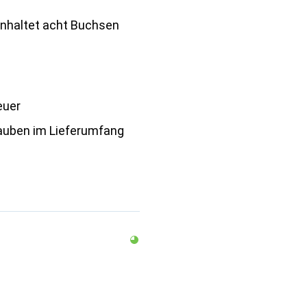
einhaltet acht Buchsen
teuer
auben im Lieferumfang