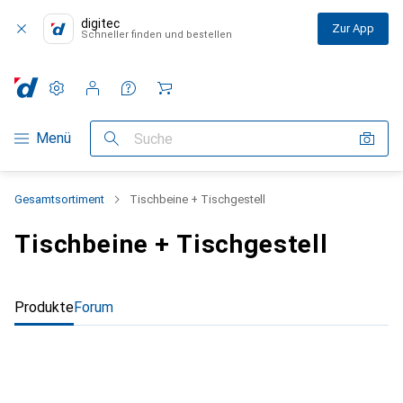
digitec
Zur App
Schneller finden und bestellen
Einstellungen
Kundenkonto
Vergleichslisten
Merklisten
Warenkorb
Navigation nach Kategorien
Menü
Suche
Gesamtsortiment
Tischbeine + Tischgestell
Tischbeine + Tischgestell
Produkte
Forum